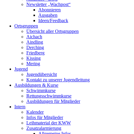
Newsletter „Wachpost“
Abonnieren
Ausgaben
Ideen/Feedback
Ortsgruppen
Übersicht aller Ortsgruppen
Aichach
Aindling
Derching
Friedberg
Kissing
Mering
Jugend
Jugendübersicht
Kontakt zu unserer Jugendleitung
Ausbildungen & Kurse
Schwimmkurse
Rettungsschwimmkurse
Ausbildungen für Mitglieder
Intern
Kalender
Infos für Mitglieder
Leihmaterial der KWW
Zusatzalarmierung
Allgemeine Infos