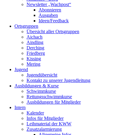
Newsletter „Wachpost“
Abonnieren
Ausgaben
Ideen/Feedback
Ortsgruppen
Übersicht aller Ortsgruppen
Aichach
Aindling
Derching
Friedberg
Kissing
Mering
Jugend
Jugendübersicht
Kontakt zu unserer Jugendleitung
Ausbildungen & Kurse
Schwimmkurse
Rettungsschwimmkurse
Ausbildungen für Mitglieder
Intern
Kalender
Infos für Mitglieder
Leihmaterial der KWW
Zusatzalarmierung
Allgemeine Infos