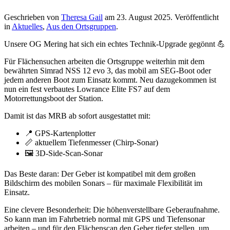
Geschrieben von
Theresa Gail
am
23. August 2025
. Veröffentlicht
in
Aktuelles
,
Aus den Ortsgruppen
.
Unsere OG Mering hat sich ein echtes Technik-Upgrade gegönnt 💪
Für Flächensuchen arbeiten die Ortsgruppe weiterhin mit dem
bewährten Simrad NSS 12 evo 3, das mobil am SEG-Boot oder
jedem anderen Boot zum Einsatz kommt. Neu dazugekommen ist
nun ein fest verbautes Lowrance Elite FS7 auf dem
Motorrettungsboot der Station.
Damit ist das MRB ab sofort ausgestattet mit:
📍 GPS-Kartenplotter
📏 aktuellem Tiefenmesser (Chirp-Sonar)
🖼️ 3D-Side-Scan-Sonar
Das Beste daran: Der Geber ist kompatibel mit dem großen
Bildschirm des mobilen Sonars – für maximale Flexibilität im
Einsatz.
Eine clevere Besonderheit: Die höhenverstellbare Geberaufnahme.
So kann man im Fahrbetrieb normal mit GPS und Tiefensonar
arbeiten – und für den Flächenscan den Geber tiefer stellen, um