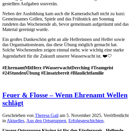
gestellten Aufgaben souverän.
Neben der Ausbildung kam auch die Kameradschaft nicht zu kurz:
Gemeinsames Grillen, Spiele und das Frühstück am Sonntag
rundeten das Wochenende ab, bevor gemeinsam aufgeräumt und das
Material gereinigt wurde.
Ein großes Dankeschön geht an alle Helferinnen und Helfer sowie
das Organisationsteam, das diese Übung möglich gemacht hat.
Solche Wochenenden zeigen einmal mehr, wie wichtig eine starke
Jugendarbeit für die Zukunft unserer Wasserwacht ist. ❤️🤍
#EhrenamtMitHerz #WasserwachtDerching #Teamgeist
#24StundenÜbung #Einsatzbereit #Blaulichtfamilie
Feuer & Flosse – Wenn Ehrenamt Wellen
schlägt
Geschrieben von
Theresa Gail
am
5. November 2025
. Veröffentlicht
in
Aktuelles
,
Aus den Ortsgruppen
,
Erfolgsgeschichten
.
Unsere Ortsgruppe Kissing ist für den Förderpreis „Helfende