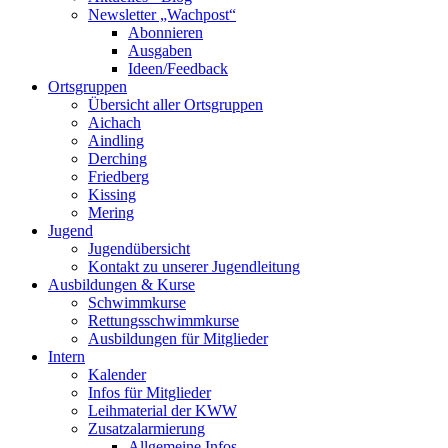
Newsletter „Wachpost“
Abonnieren
Ausgaben
Ideen/Feedback
Ortsgruppen
Übersicht aller Ortsgruppen
Aichach
Aindling
Derching
Friedberg
Kissing
Mering
Jugend
Jugendübersicht
Kontakt zu unserer Jugendleitung
Ausbildungen & Kurse
Schwimmkurse
Rettungsschwimmkurse
Ausbildungen für Mitglieder
Intern
Kalender
Infos für Mitglieder
Leihmaterial der KWW
Zusatzalarmierung
Allgemeine Infos