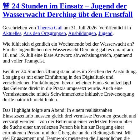
🚨 24 Stunden im Einsatz – Jugend der
Wasserwacht Derching übt den Ernstfall
Geschrieben von
Theresa Gail
am
31. Juli 2026
. Veröffentlicht in
Aktuelles
,
Aus den Ortsgruppen
,
Ausbildungen
,
Jugend
.
Wie fühlt sich eigentlich ein Wochenende bei der Wasserwacht an?
Für die Jugendlichen der Wasserwacht Derching gab es darauf am
18. und 19. Juli eine klare Antwort: abwechslungsreich, spannend
und voller Teamgeist.
Bei ihrer 24-Stunden-Übung stand alles im Zeichen der Ausbildung.
Los ging es mit einer Einführung in den Digitalfunk und
verschiedenen Funkübungen, bevor bei einer Funk-Schnitzeljagd
das Gelernte direkt in die Praxis umgesetzt wurde. Auch eine
Vermisstensuche mittels Schwimmerkette inklusive Erstversorgung
durfte natürlich nicht fehlen.
Das Highlight folgte am Abend: In einem realitätsnahen
Einsatzszenario mussten gleich drei vermisste Personen gesucht und
versorgt werden – von der Betreuung einer verletzten Person über
die Suche einer unverletzten Person bis hin zur Bergung einer
ertrunkenen Person und der Übergabe an den Rettungsdienst. Mit
viel Engagement und Teamwork meisterten die Jugendlichen die